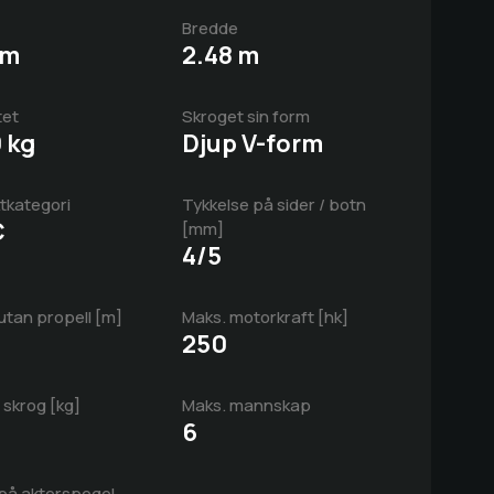
Bredde
 m
2.48 m
tet
Skroget sin form
 kg
Djup V-form
tkategori
Tykkelse på sider / botn
C
[mm]
4/5
tan propell [m]
Maks. motorkraft [hk]
250
 skrog [kg]
Maks. mannskap
6
på akterspegel