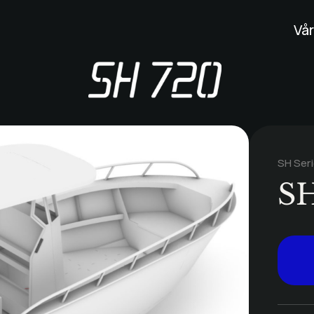
Vår
SH Ser
SH