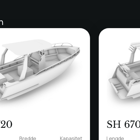
n
720
SH 67
Bredde
Kapasitet
Lengde