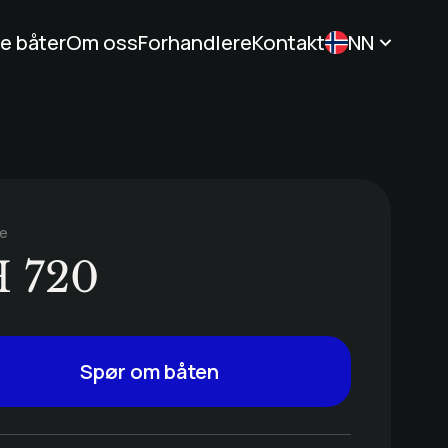
e båter
Om oss
Forhandlere
Kontakt
NN
ie
 720
Spør om båten