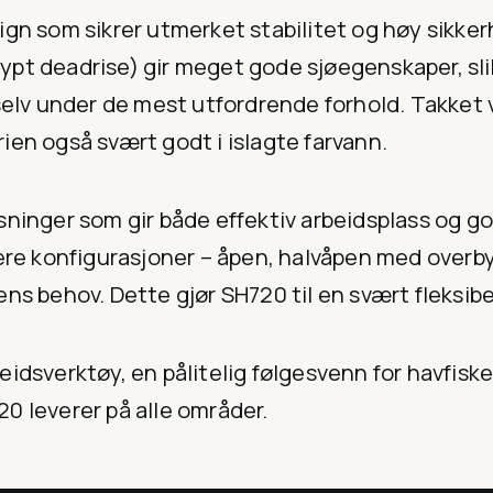
ign som sikrer utmerket stabilitet og høy sikke
pt deadrise) gir meget gode sjøegenskaper, slik
 selv under de mest utfordrende forhold. Takket 
ien også svært godt i islagte farvann.
ninger som gir både effektiv arbeidsplass og god
ere konfigurasjoner – åpen, halvåpen med overbyg
ns behov. Dette gjør SH720 til en svært fleksibe
idsverktøy, en pålitelig følgesvenn for havfiske,
0 leverer på alle områder.