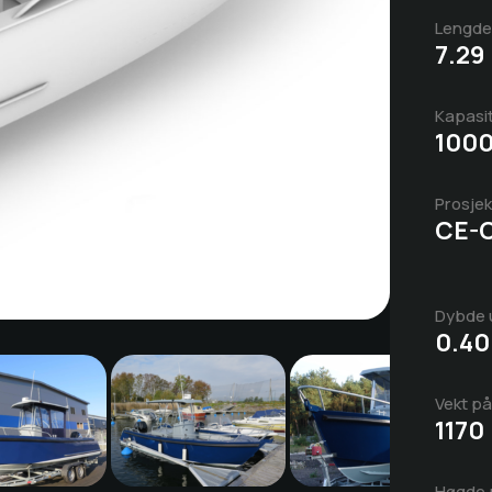
Lengde
7.29
Kapasi
1000
Prosjek
CE-
Dybde u
0.40
Vekt på
1170
il bildet
Skroll til bildet
Skroll til bildet
Høgde 