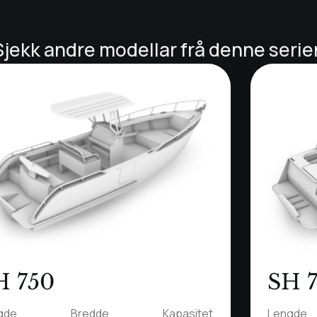
Sjekk andre modellar frå denne serie
H 750
SH 
gde
Bredde
Kapasitet
Lengde