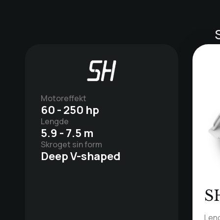
Motoreffekt
60 - 250 hp
Lengde
5.9 - 7.5 m
Skroget sin form
Deep V-shaped
S
Len