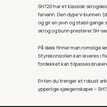
SH720 har et klassisk skrogdes
farvann. Den dype V-bunnen (dy
og gir en jevn og stabil gange
skrog og bunn presterer SH-ser
På dekk finner man romslige løs
Styrekonsollen kan leveres i fl
fordekket kan tilpasses brukere
Enten du trenger et robust arbe
ypperlige sjøegenskaper – SH72